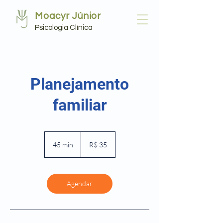
Moacyr Júnior
Psicologia Clínica
Planejamento
familiar
35
Reais
45 min
4
R$ 35
brasileiros
5
m
i
n
Agendar