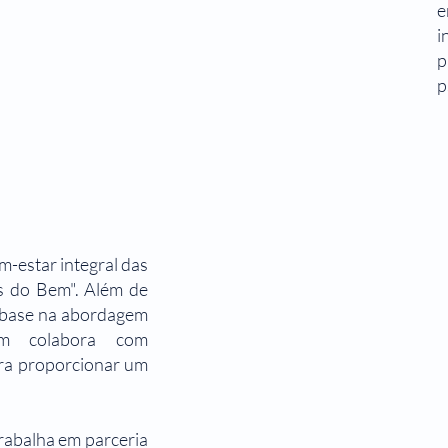
e
i
p
p
-estar integral das
os do Bem". Além de
m base na abordagem
ém colabora com
ara proporcionar um
rabalha em parceria