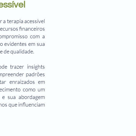
essível
 a terapia acessível
ecursos financeiros
 compromisso com a
ão evidentes em sua
e de qualidade.
de trazer insights
compreender padrões
tar enraizados em
nhecimento como um
, e sua abordagem
nos que influenciam