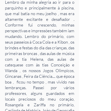
Lembro da minha alegria ao ir para o
parquinho e principalmente à piscina,
que mal batia no meu joelho , mas era
altamente excitante e desafiador .
Conforme fui crescendo, minhas
perspectivas e impressões também iam
mudando. Lembro do primário, com
seus passeios à Coca Cola e a Kibon , os
brindes e festas do dia das crianças, das
primeiras broncas , das aulas de música
com a tia Helena, das aulas de
catequese com às tias Conceição e
Wanda , os nossos Jogos Olimpicos,
Gincanas , Feira da Ciência.... que época
boa , ficou no tempo , mas vivido nas
lembranças. Passei por vários
professores, alguns guardados em
locais preciosos do meu coração,
Rosangela e Zariffa no primário,
Carlinda de História, João de Geografia